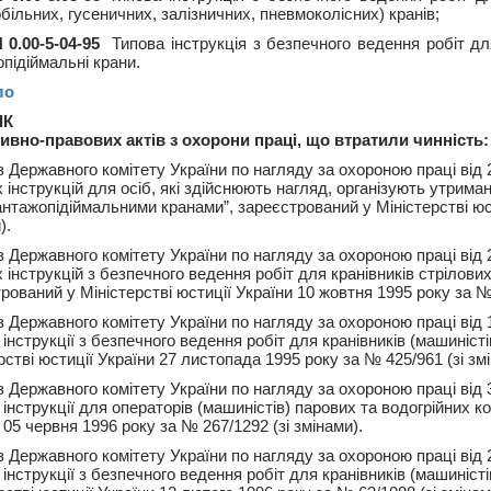
більних, гусеничних, залізничних, пневмоколісних) кранів;
0.00-5-04-95
Типова інструкція з безпечного ведення робіт для
підіймальні крани.
ло
ІК
ивно-правових актів з охорони праці, що втратили чинність:
з Державного комітету України по нагляду за охороною праці ві
 інструкцій для осіб, які здійснюють нагляд, організують утрим
антажопідіймальними кранами”, зареєстрований у Міністерстві юст
).
з Державного комітету України по нагляду за охороною праці ві
 інструкцій з безпечного ведення робіт для кранівників стрілових
рований у Міністерстві юстиції України 10 жовтня 1995 року за № 
з Державного комітету України по нагляду за охороною праці ві
 інструкції з безпечного ведення робіт для кранівників (машиніст
рстві юстиції України 27 листопада 1995 року за № 425/961 (зі змі
з Державного комітету України по нагляду за охороною праці від
 інструкції для операторів (машиністів) парових та водогрійних ко
 05 червня 1996 року за № 267/1292 (зі змінами).
з Державного комітету України по нагляду за охороною праці від
 інструкції з безпечного ведення робіт для кранівників (машиніст