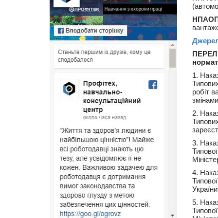
(автомо
НПАОП 
вантажо
Джере
ПЕРЕЛ
нормат
1. Нака
Типових
робіт в
змінами
2. Нака
Типових
зареєст
3. Нака
Типової
Міністе
4. Нака
Типової
України
5. Нака
Типової