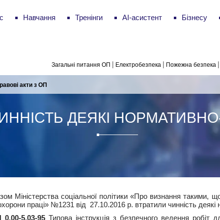
с
Навчання
Тренінги
AI-асистент
Бізнесу
|
|
|
Загальні питання ОП
Електробезпека
Пожежна безпека
равові акти з ОП
ИННІСТЬ ДЕЯКІ НОРМАТИВНО-
зом Міністерства соціальної політики «Про визнання такими, щ
 охорони праці» №1231 від 27.10.2016 р. втратили чинність деякі 
0.00-5.03-95
Типова інструкція з безпечного ведення робіт дл