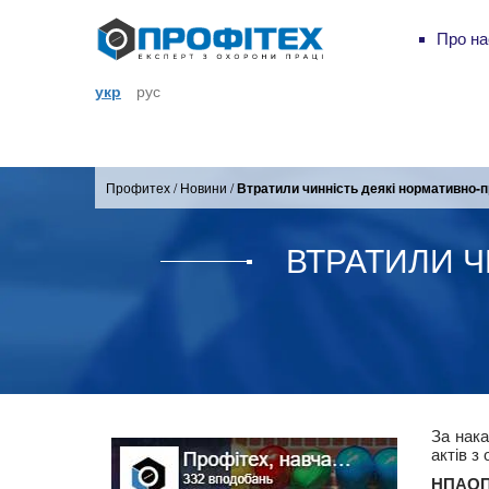
Про на
укр
рус
Профитех
/
Новини
/
Втратили чинність деякі нормативно-п
ВТРАТИЛИ Ч
За нака
актів з
НПАОП 