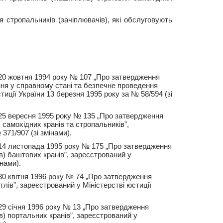
 стропальників (зачіплювачів), які обслуговують
д 20 жовтня 1994 року № 107 „Про затвердження
ання у справному стані та безпечне проведення
иції України 13 березня 1995 року за № 58/594 (зі
д 25 вересня 1995 року № 135 „Про затвердження
 самохідних кранів та стропальників”,
371/907 (зі змінами).
д 14 листопада 1995 року № 175 „Про затвердження
ів) баштових кранів”, зареєстрований у
нами).
 30 квітня 1996 року № 74 „Про затвердження
тлів”, зареєстрований у Міністерстві юстиції
 29 січня 1996 року № 13 „Про затвердження
ів) портальних кранів”, зареєстрований у