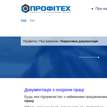
Про на
укр
рус
Профитех
/
Про компанію
/
Нормативна документація
Документація з охорони праці
Будь-яке підприємство з найманими працівниками,
пра
ці
.