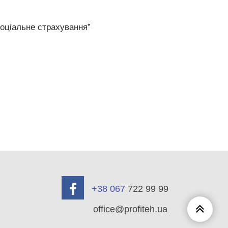
соціальне страхування”
+38 067
722 99 99
Scroll
office@profiteh.ua
to
Top