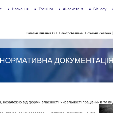
с
Навчання
Тренінги
AI-асистент
Бізнесу
|
|
|
Загальні питання ОП
Електробезпека
Пожежна безпека
НОРМАТИВНА ДОКУМЕНТАЦІ
 незалежно від форми власності, чисельності працівників та ви