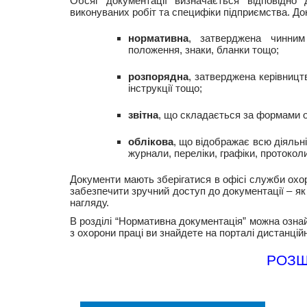
Обсяг документації визначається відповідно 
виконуваних робіт та специфіки підприємства. Док
нормативна
, затверджена чинним
положення, знаки, бланки тощо;
розпорядна
, затверджена керівницт
інструкції тощо;
звітна
, що складається за формами оф
облікова
, що відображає всю діяльні
журнали, переліки, графіки, протокол
Документи мають зберігатися в офісі служби охо
забезпечити зручний доступ до документації – як
нагляду.
В розділі “Нормативна документація” можна озн
з охорони праці ви знайдете на порталі дистанцій
РОЗШ