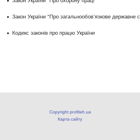
Закон України “Про охорону праці”
Закон України “Про загальнообов’язкове державне 
Кодекс законів про працю України
Copyright profiteh.ua
Карта сайту