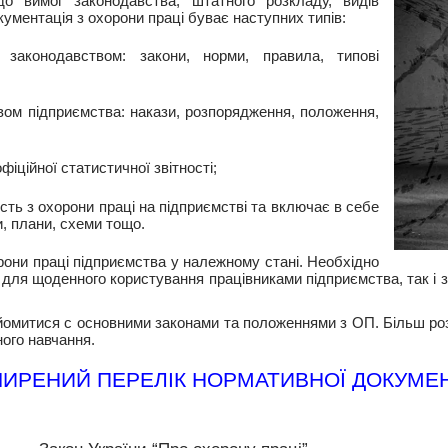
до вимог законодавства, штатного розкладу, видів
ументація з охорони праці буває наступних типів:
 законодавством: закони, норми, правила, типові
вом підприємства: накази, розпорядження, положення,
іційної статистичної звітності;
сть з охорони праці на підприємстві та включає в себе
и, плани, схеми тощо.
рони праці підприємства у належному стані. Необхідно
 для щоденного користування працівниками підприємства, так і з
айомитися с основними законами та положеннями з ОП. Більш ро
ного навчання.
ИРЕНИЙ ПЕРЕЛІК НОРМАТИВНОЇ ДОКУМЕН